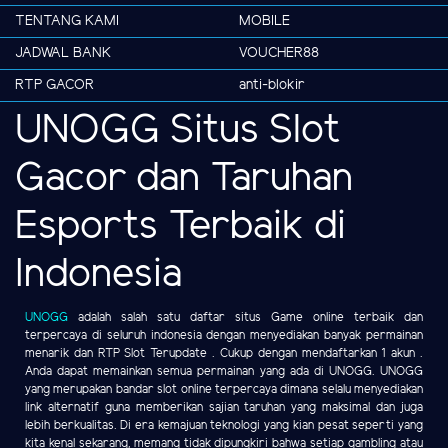
TENTANG KAMI
MOBILE
JADWAL BANK
VOUCHER88
RTP GACOR
anti-blokir
UNOGG Situs Slot
Gacor dan Taruhan
Esports Terbaik di
Indonesia
UNOGG
adalah salah satu daftar situs Game online terbaik dan
terpercaya di seluruh indonesia dengan menyediakan banyak permainan
menarik dan RTP Slot Terupdate . Cukup dengan mendaftarkan 1 akun .
Anda dapat memainkan semua permainan yang ada di UNOGG. UNOGG
yang merupakan bandar slot online terpercaya dimana selalu menyediakan
link alternatif guna memberikan sajian taruhan yang maksimal dan juga
lebih berkualitas. Di era kemajuan teknologi yang kian pesat seperti yang
kita kenal sekarang, memang tidak dipungkiri bahwa setiap gambling atau