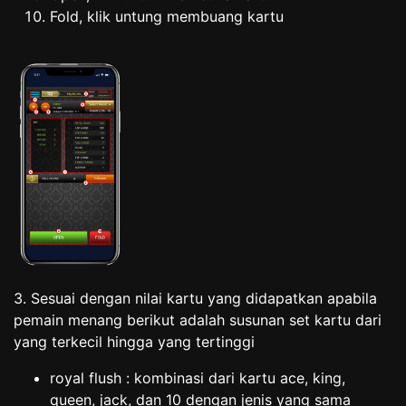
Fold, klik untung membuang kartu
3. Sesuai dengan nilai kartu yang didapatkan apabila
pemain menang berikut adalah susunan set kartu dari
yang terkecil hingga yang tertinggi
royal flush : kombinasi dari kartu ace, king,
queen, jack, dan 10 dengan jenis yang sama