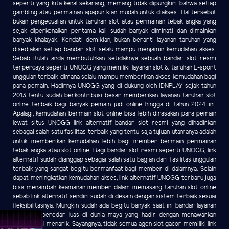
seperti yang kita kenal sekarang, memang tidak dipungkiri bahwa setiap
gambling atau permainan apapun kian mudah untuk diakses. Hal tersebut
bukan pengecualian untuk taruhan slot atau permainan tebak angka yang
sejak diperkenalkan pertama kali sudah banyak diminati dan dimainkan
banyak khalayak. Kendati demikian, bukan berarti layanan taruhan yang
disediakan setiap bandar slot selalu mampu menjamin kemudahan akses.
Sebab itulah anda membutuhkan setidaknya sebuah bandar slot resmi
terpercaya seperti UNOGG yang memiliki layanan slot & taruhan E-sport
unggulan terbaik dimana selalu mampu memberikan akses kemudahan bagi
para pemain. Hadirnya UNOGG yang di dukung oleh IDNPLAY sejak tahun
2013 tentu sudah berkontribusi besar memberikan layanan taruhan slot
online terbaik bagi banyak pemain judi online hingga di tahun 2024 ini.
Apalagi, kemudahan bermain slot online bisa lebih dirasakan para pemain
lewat situs UNOGG link alternatif bandar slot resmi yang dihadirkan
sebagai salah satu fasilitas terbaik yang tentu saja tujuan utamanya adalah
untuk memberikan kemudahan lebih bagi member bermain permainan
tebak angka atau slot online. Bagi bandar slot resmi seperti UNOGG, link
alternatif sudah dianggap sebagai salah satu bagian dari fasilitas unggulan
terbaik yang sangat begitu bermanfaat bagi member di dalamnya. Selain
dapat meningkatkan kemudahan akses, link alternatif UNOGG terbaru juga
bisa menambah keamanan member dalam memasang taruhan slot online
sebab link alternatif sendiri sudah di desain dengan sistem terbaik sesuai
fleksibilitasnya. Mungkin sudah ada begitu banyak saat ini bandar layanan
slot yang beredar luas di dunia maya yang hadir dengan menawarkan
sederet hal menarik. Sayangnya, tidak semua agen slot gacor memiliki link