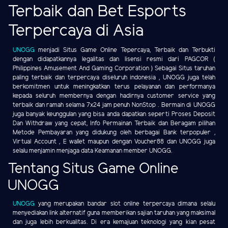
Terbaik dan Bet Esports
Terpercaya di Asia
UNOGG
menjadi Situs Game Online Tepercaya, Terbaik dan Terbukti
dengan didapatkannya legalitas dan lisensi resmi dari PAGCOR (
Philippines Amusement And Gaming Corporation ) Sebagai Situs taruhan
paling terbaik dan terpercaya diseluruh indonesia , UNOGG juga telah
berkomitmen untuk meningkatkan terus pelayanan dan performanya
kepada seluruh membernya dengan hadirnya customer service yang
terbaik dan ramah selama 7x24 jam penuh NonStop . Bermain di UNOGG
juga banyak keunggulan yang bisa anda dapatkan seperti Proses Deposit
Dan Withdraw yang cepat, Info Permainan Terbaik dan Beragam pilihan
Metode Pembayaran yang didukung oleh berbagai Bank terpopuler ,
Virtual Account , E wallet maupun dengan Voucher88 dan UNOGG juga
selalu menjamin menjaga data Keamanan member UNOGG.
Tentang Situs Game Online
UNOGG
UNOGG
yang merupakan bandar slot online terpercaya dimana selalu
menyediakan link alternatif guna memberikan sajian taruhan yang maksimal
dan juga lebih berkualitas. Di era kemajuan teknologi yang kian pesat