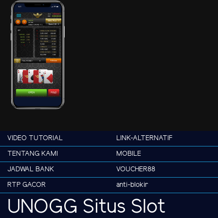
VIDEO TUTORIAL
LINK-ALTERNATIF
TENTANG KAMI
MOBILE
JADWAL BANK
VOUCHER88
RTP GACOR
anti-blokir
UNOGG Situs Slot